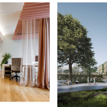
TE
NGEN