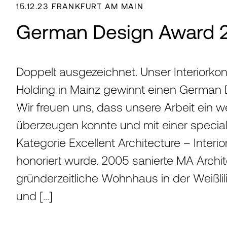
15.12.23 FRANKFURT AM MAIN
KARRIE
German Design Award 
NEWS
Doppelt ausgezeichnet. Unser Interiorkonz
Holding in Mainz gewinnt einen German
Wir freuen uns, dass unsere Arbeit ein w
KONTA
überzeugen konnte und mit einer special
Kategorie Excellent Architecture – Interio
honoriert wurde. 2005 sanierte MA Archi
gründerzeitliche Wohnhaus in der Weißli
und […]