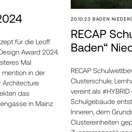
RE
2024
20.10.23 BADEN NIEDE
RECAP Schu
ept für die Leoff
Baden“ Nied
 Design Award 2024.
eiteres Mal
KT
RECAP Schulwettbew
 mention in der
Clusterschule, Lernh
r Architecture
vereint als #HYBRID
tekten das
Schulgebäude entst
liengasse in Mainz
Inneren, dem Grund
Clustereinheiten gep