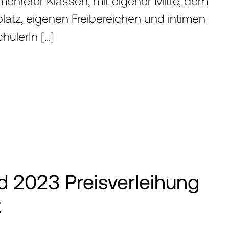
hrerer Klassen, mit eigener Mitte, dem
atz, eigenen Freibereichen und intimen
chülerIn […]
d 2023 Preisverleihung
t