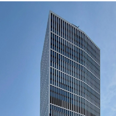
RE
KT