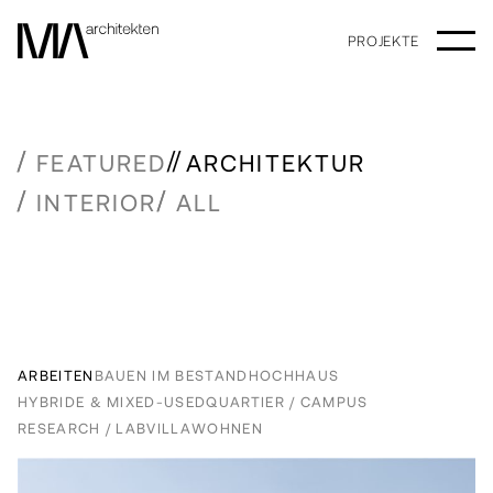
PROJEKTE
FEATURED
ARCHITEKTUR
INTERIOR
ALL
ARBEITEN
BAUEN IM BESTAND
HOCHHAUS
HYBRIDE & MIXED-USED
QUARTIER / CAMPUS
RESEARCH / LAB
VILLA
WOHNEN
Ältere Beiträge